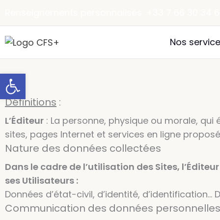
Aller
Renseignements personnalisés :
+33 7 66 30 34 
au
contenu
Nos servic
Ouvrir la barre d’outils
Définitions
:
L’Éditeur
: La personne, physique ou morale, qui 
sites, pages Internet et services en ligne proposé
Nature des données collectées
Dans le cadre de l’utilisation des Sites, l’Édit
ses Utilisateurs :
Données d’état-civil, d’identité, d’identificatio
Communication des données personnelles 