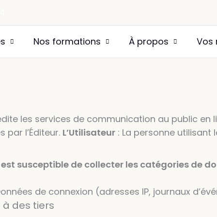
64
es
Nos formations
À propos
Vos 
édite les services de communication au public en l
s par l’Éditeur.
L’Utilisateur
: La personne utilisant l
eur est susceptible de collecter les catégories d
n… Données de connexion (adresses IP, journaux d’é
à des tiers