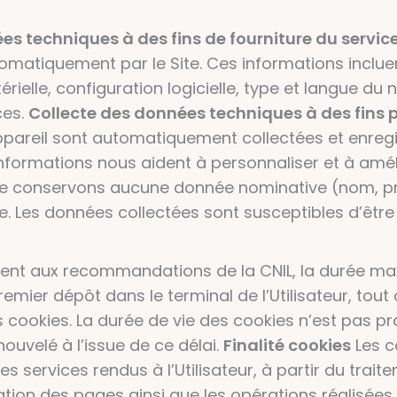
es techniques à des fins de fourniture du servic
tomatiquement par le Site. Ces informations inclu
rielle, configuration logicielle, type et langue du 
ces.
Collecte des données techniques à des fins p
areil sont automatiquement collectées et enregist
 informations nous aident à personnaliser et à amé
ni ne conservons aucune donnée nominative (nom, 
 Les données collectées sont susceptibles d’être 
t aux recommandations de la CNIL, la durée max
mier dépôt dans le terminal de l’Utilisateur, tout
es cookies. La durée de vie des cookies n’est pas p
ouvelé à l’issue de ce délai.
Finalité cookies
Les c
s services rendus à l’Utilisateur, à partir du trai
tion des pages ainsi que les opérations réalisées 