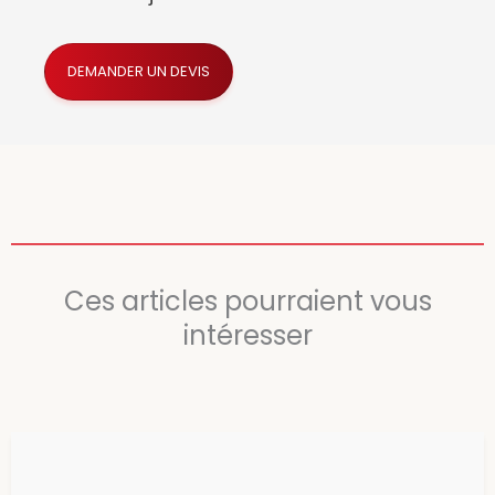
DEMANDER UN DEVIS
Ces articles pourraient vous
intéresser
P
P
P
P
P
a
a
a
a
a