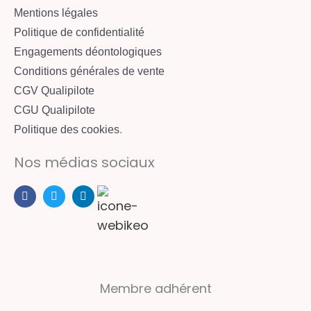
Mentions légales
Politique de confidentialité
Engagements déontologiques
Conditions générales de vente
CGV Qualipilote
CGU Qualipilote
Politique des cookies
.
Nos médias sociaux
F
T
L
a
w
i
c
i
n
e
t
k
b
t
e
o
e
d
o
r
i
k
n
Membre adhérent