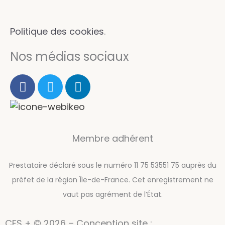
Politique des cookies
.
Nos médias sociaux
F
T
L
a
w
i
c
i
n
e
t
k
b
t
e
Membre adhérent
o
e
d
o
r
i
k
n
Prestataire déclaré sous le numéro 11 75 53551 75 auprès du
préfet de la région Île-de-France. Cet enregistrement ne
vaut pas agrément de l’État.
CFS + © 2026 – Conception site :